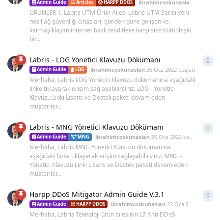
ibrahimcoskunaslan
15 Mar 20
Admin Guide
Articles
HARPP DDOS
ÜRÜNLER 1. Labris UTM Ürün Ailesi Labris UTM Serisi yeni
nesil ağ güvenliği cihazları, günden güne gelişen ve
karmaşıklaşan internet bazlı tehditlere karşı size bütünleşik
bir...
Labris - LOG Yönetici Klavuzu Dökümanı
0
0
ya
ibrahimcoskunaslan
26 Oca 2022
başlattı
153
Admin Guide
LOG
Merhaba, Labris LOG Yönetici Klavuzu dökümanına aşağıdaki
linke tıklayarak erişim sağlayabilirsiniz. LOG - Yönetici
Klavuzu Linki Lisans ve Destek paketi devam eden
müşteriler...
Labris - MNG Yönetici Klavuzu Dökümanı
0
0
ya
ibrahimcoskunaslan
26 Oca 2022
başlattı
1
Admin Guide
MNG
Merhaba, Labris MNG Yönetici Klavuzu dökümanına
aşağıdaki linke tıklayarak erişim sağlayabilirsiniz. MNG -
Yönetici Klavuzu Linki Lisans ve Destek paketi devam eden
müşteriler...
Harpp DDoS Mitigator Admin Guide V.3.1
0
0
ya
ibrahimcoskunaslan
22 Oca 2022
başlattı
Admin Guide
HARPP DDOS
Merhaba, Labris Teknoloji ürün ailesinin L7 Anti DDoS