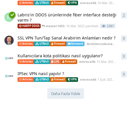
emrecelik
16 Mar 2022
başlattı
Articles
UTMv3
Firewall
VPN
Labris'in DDOS ürünlerinde fiber interface desteği
2
2
ya
M
varmı ?
master1453
,
16 Mar 2022
yanıtladı
2387
HARPP DDOS
SSL VPN Tun/Tap Sanal Arabirim Anlamları nedir ?
0
0
ya
ibrahimcoskunaslan
15 Mar
Articles
UTMv3
Firewall
Network
Kullanıcılara kota politikası nasıl uygulanır?
0
0
ya
emrecelik
15 Mar 2022
başlattı
Articles
UTMv3
LOG
Firewall
IPSec VPN nasıl yapılır ?
0
0
ya
emrecelik
1 Şub 2022
başlattı
Articles
UTMv3
Firewall
VPN
Daha Fazla Yükle