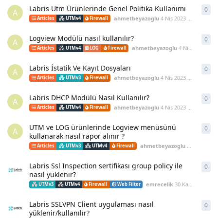
Labris Utm Ürünlerinde Genel Politika Kullanımı
0
0
ya
A
ahmetbeyazoglu
4 Nis 2023
başlattı
Articles
UTMv4
Firewall
Logview Modülü nasıl kullanılır?
0
0
ya
A
ahmetbeyazoglu
4 Nis 2023
başla
Articles
UTMv4
LOG
Firewall
Labris İstatik Ve Kayıt Dosyaları
0
0
ya
A
ahmetbeyazoglu
4 Nis 2023
başlattı
Articles
UTMv3
Firewall
Labris DHCP Modülü Nasıl Kullanılır?
0
0
ya
A
ahmetbeyazoglu
4 Nis 2023
başlattı
Articles
UTMv4
Firewall
UTM ve LOG ürünlerinde Logview menüsünü
0
0
ya
A
kullanarak nasıl rapor alınır ?
ahmetbeyazoglu
23 Oca 2023
Articles
UTMv3
UTMv4
Firewall
Labris Ssl Inspection sertifikası group policy ile
0
0
ya
nasıl yüklenir?
emrecelik
30 Kas 2022
başla
UTMv3
UTMv4
Firewall
Web Filter
Labris SSLVPN Client uygulaması nasıl
0
0
ya
yüklenir/kullanılır?