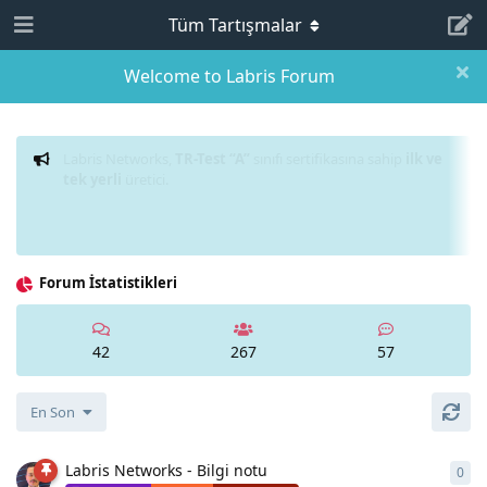
Tüm Tartışmalar
Welcome to Labris Forum
Labris Networks,
TR-Test “A”
sınıfı sertifikasına sahip
ilk ve
tek yerli
üretici.
Forum İstatistikleri
42
267
57
En Son
Labris Networks - Bilgi notu
0
0
ya