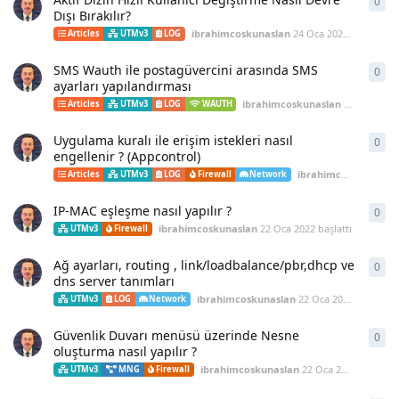
0
0
ya
Dışı Bırakılır?
ibrahimcoskunaslan
24 Oca 2022
başlattı
Articles
UTMv3
LOG
SMS Wauth ile postagüvercini arasında SMS
0
0
ya
ayarları yapılandırması
ibrahimcoskunaslan
24 Oca 202
Articles
UTMv3
LOG
WAUTH
Uygulama kuralı ile erişim istekleri nasıl
0
0
ya
engellenir ? (Appcontrol)
ibrahimcoskunaslan
Articles
UTMv3
LOG
Firewall
Network
IP-MAC eşleşme nasıl yapılır ?
0
0
ya
ibrahimcoskunaslan
22 Oca 2022
başlattı
890
UTMv3
Firewall
Ağ ayarları, routing , link/loadbalance/pbr,dhcp ve
0
0
ya
dns server tanımları
ibrahimcoskunaslan
22 Oca 2022
başlattı
UTMv3
LOG
Network
Güvenlik Duvarı menüsü üzerinde Nesne
0
0
ya
oluşturma nasıl yapılır ?
ibrahimcoskunaslan
22 Oca 2022
başlattı
UTMv3
MNG
Firewall