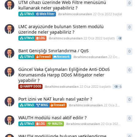
UTM cihazı üzerinde Web Filtre menüsünü
0
0
ya
kullanarak neler yapabiliriz ?
ibrahimcoskunaslan
22 Oca 2022
başlattı
70
UTMv3
Web Filter
LMC arayüzünde bulunan Sistem modülü
0
0
ya
üzerinde neler yapabiliriz ?
ibrahimcoskunaslan
22 Oca 2022
başlattı
633
UTMv3
LOG
Bant Genişliği Sınırlandırma / QoS
0
0
ya
ibrahimcoskunaslan
22 Oca 2022
başlat
UTMv3
Firewall
Network
Güncel Vaka Çalışmaları Eşliğinde Anti-DDoS
0
0
ya
Korumasında Harpp DDoS Mitigator neler
yapabilir ?
ibrahimcoskunaslan
22 Oca 2022
başlattı
689
HARPP DDOS
Port izini ve NAT kuralı nasıl yazılır ?
0
0
ya
ibrahimcoskunaslan
22 Oca 2022
başlattı
UTMv3
MNG
Firewall
WAUTH modülü nasıl aktif edilir ?
0
0
ya
ibrahimcoskunaslan
22 Oca 2022
başlattı
UTMv3
LOG
WAUTH
WAUTH modülünde bulunan yetkilendirme
0
0
ya