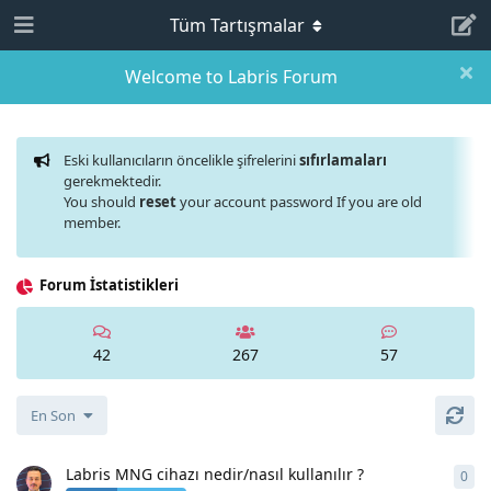
Tüm Tartışmalar
Welcome to Labris Forum
Eski kullanıcıların öncelikle şifrelerini
sıfırlamaları
gerekmektedir.
You should
reset
your account password If you are old
member.
Forum İstatistikleri
42
267
57
En Son
Labris MNG cihazı nedir/nasıl kullanılır ?
0
0
ya