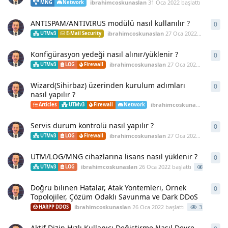
ibrahimcoskunaslan
31 Oca 2022
başlattı
813
MNG
Network
ANTISPAM/ANTIVIRUS modülü nasıl kullanılır ?
0
0
ya
ibrahimcoskunaslan
27 Oca 2022
başlattı
UTMv3
E-Mail Security
Konfigürasyon yedeği nasıl alınır/yüklenir ?
0
0
ya
ibrahimcoskunaslan
27 Oca 2022
başlattı
UTMv3
LOG
Firewall
Wizard(Sihirbaz) üzerinden kurulum adımları
0
0
ya
nasıl yapılır ?
ibrahimcoskunaslan
27 Oca
Articles
UTMv3
Firewall
Network
Servis durum kontrolü nasıl yapılır ?
0
0
ya
ibrahimcoskunaslan
27 Oca 2022
başlattı
UTMv3
LOG
Firewall
UTM/LOG/MNG cihazlarına lisans nasıl yüklenir ?
0
0
ya
ibrahimcoskunaslan
26 Oca 2022
başlattı
901
UTMv3
LOG
Doğru bilinen Hatalar, Atak Yöntemleri, Örnek
0
0
ya
Topolojiler, Çözüm Odaklı Savunma ve Dark DDoS
ibrahimcoskunaslan
26 Oca 2022
başlattı
35102
HARPP DDOS
Aktif Dizin Hızlı Kullanıcı Değiştirme Nasıl Devre